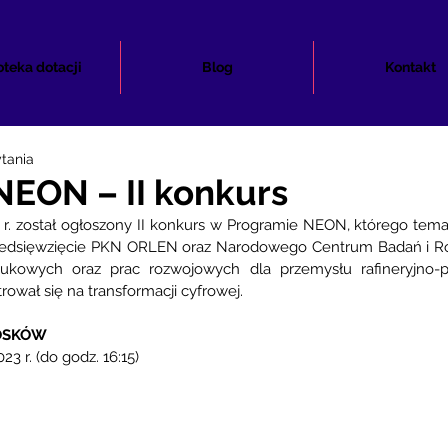
oteka dotacji
Blog
Kontakt
ytania
EON – II konkurs
 r. został ogłoszony II konkurs w Programie NEON, którego tema
przedsięwzięcie PKN ORLEN oraz Narodowego Centrum Badań i Ro
kowych oraz prac rozwojowych dla przemysłu rafineryjno-p
ował się na transformacji cyfrowej.
OSKÓW
23 r. (do godz. 16:15)