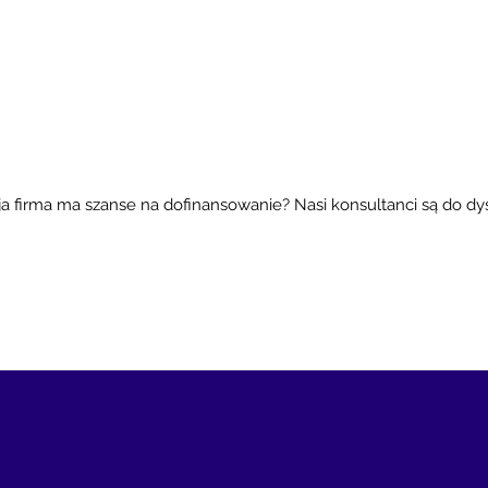
- śc
inno
ja firma ma szanse na
dofinansowanie
? Nasi konsultanci są do dys