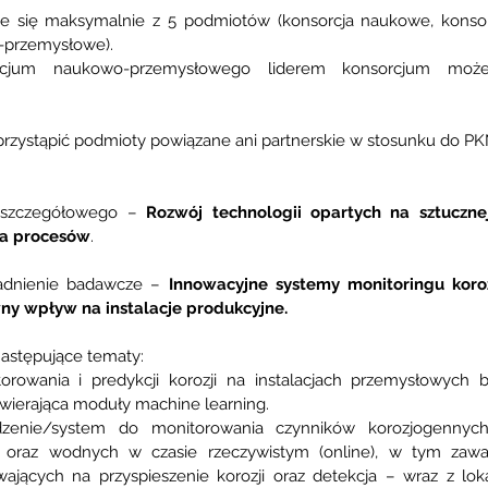
ce się maksymalnie z 5 podmiotów (konsorcja naukowe, konsor
-przemysłowe). 
cjum naukowo-przemysłowego liderem konsorcjum może
rzystąpić podmioty powiązane ani partnerskie w stosunku do P
 szczegółowego – 
Rozwój technologii opartych na sztucznej 
ja procesów
. 
adnienie badawcze – 
Innowacyjne systemy monitoringu korozj
ny wpływ na instalacje produkcyjne. 
astępujące tematy:
orowania i predykcji korozji na instalacjach przemysłowych b
wierająca moduły machine learning.
dzenie/system do monitorowania czynników korozjogennych
raz wodnych w czasie rzeczywistym (online), w tym zawart
ających na przyspieszenie korozji oraz detekcja – wraz z loka