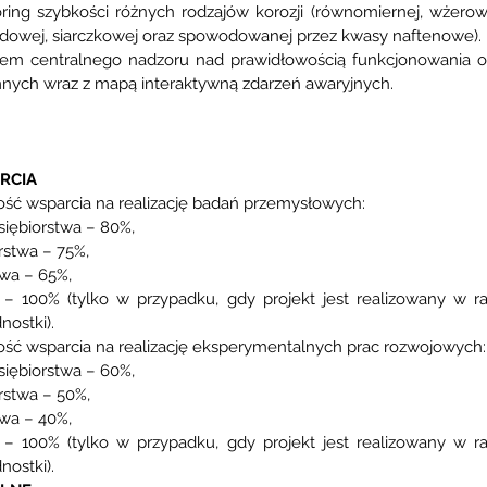
toring szybkości różnych rodzajów korozji (równomiernej, wżerowe
owej, siarczkowej oraz spowodowanej przez kwasy naftenowe).
tem centralnego nadzoru nad prawidłowością funkcjonowania o
nych wraz z mapą interaktywną zdarzeń awaryjnych.
RCIA
ć wsparcia na realizację badań przemysłowych:
siębiorstwa – 80%,
rstwa – 75%,
twa – 65%,
– 100% (tylko w przypadku, gdy projekt jest realizowany w ra
nostki).
ć wsparcia na realizację eksperymentalnych prac rozwojowych:
siębiorstwa – 60%,
rstwa – 50%,
twa – 40%,
– 100% (tylko w przypadku, gdy projekt jest realizowany w ra
nostki).