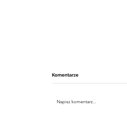
Komentarze
Napisz komentarz...
Dotacje unijne na
innowacje 2026 - co warto