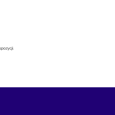
ieżka SMART wdrożenie
wacji, STEP czy EIC?
pozycji.