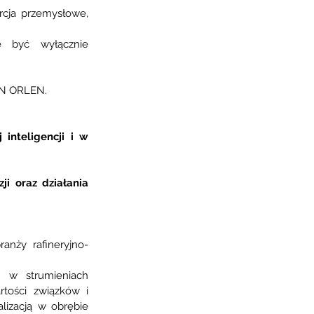
cja przemysłowe, 
 być wyłącznie 
KN ORLEN.
inteligencji i w 
i oraz działania 
ranży rafineryjno-
 w strumieniach 
ości związków i 
lizacją w obrębie 