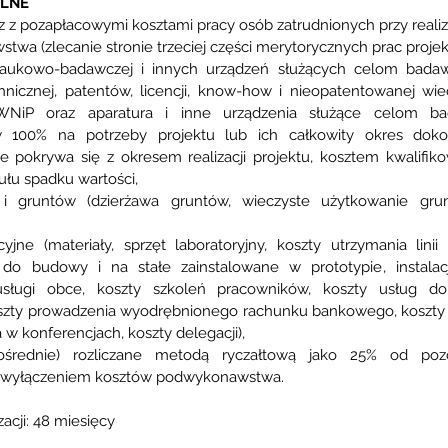
ALNE
z pozapłacowymi kosztami pracy osób zatrudnionych przy realiza
wa (zlecanie stronie trzeciej części merytorycznych prac projek
naukowo-badawczej i innych urządzeń służących celom bada
hnicznej, patentów, licencji, know-how i nieopatentowanej wied
 WNiP oraz aparatura i inne urządzenia służące celom b
 100% na potrzeby projektu lub ich całkowity okres doko
e pokrywa się z okresem realizacji projektu, kosztem kwalifik
ułu spadku wartości,
 gruntów (dzierżawa gruntów, wieczyste użytkowanie grunt
yjne (materiały, sprzęt laboratoryjny, koszty utrzymania linii 
do budowy i na stałe zainstalowane w prototypie, instalacji
usługi obce, koszty szkoleń pracowników, koszty usług dor
zty prowadzenia wyodrębnionego rachunku bankowego, koszty pr
 w konferencjach, koszty delegacji),
ośrednie) rozliczane metodą ryczałtową jako 25% od pozo
 z wyłączeniem kosztów podwykonawstwa.
acji: 48 miesięcy