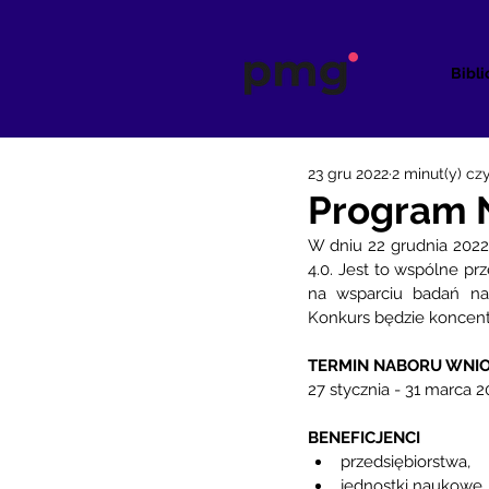
Bibli
23 gru 2022
2 minut(y) cz
Program N
W dniu 22 grudnia 2022
4.0. Jest to wspólne 
na wsparciu badań nau
Konkurs będzie koncentr
TERMIN NABORU WNI
27 stycznia - 31 marca 20
BENEFICJENCI
przedsiębiorstwa,
jednostki naukowe,