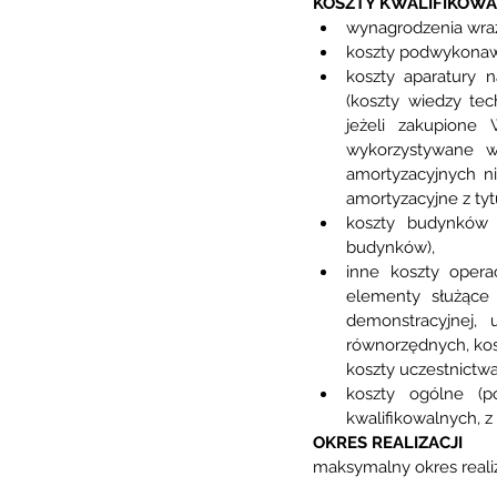
KOSZTY KWALIFIKOW
wynagrodzenia wraz 
koszty podwykonawst
koszty aparatury 
(koszty wiedzy tec
jeżeli zakupione
wykorzystywane w
amortyzacyjnych ni
amortyzacyjne z tyt
koszty budynków i
budynków),
inne koszty operac
elementy służące 
demonstracyjnej, 
równorzędnych, kos
koszty uczestnictwa
koszty ogólne (p
kwalifikowalnych,
OKRES REALIZACJI
maksymalny okres realiz