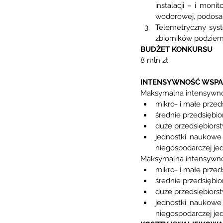
instalacji – i moni
wodorowej, podosad
Telemetryczny sys
zbiorników podziem
BUDŻET KONKURSU
8 mln zł
INTENSYWNOŚĆ WSPA
Maksymalna intensywnoś
mikro- i małe przed
średnie przedsiębio
duże przedsiębiors
jednostki naukowe 
niegospodarczej jed
Maksymalna intensywnoś
mikro- i małe przed
średnie przedsiębio
duże przedsiębiors
jednostki naukowe 
niegospodarczej jed