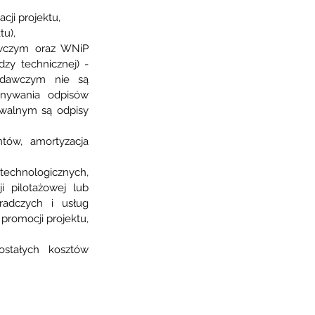
cji projektu,
tu),
wczym oraz WNiP 
zy technicznej) - 
adawczym nie są 
nywania odpisów 
owalnym są odpisy 
ów, amortyzacja 
technologicznych, 
 pilotażowej lub 
adczych i usług 
omocji projektu, 
stałych kosztów 