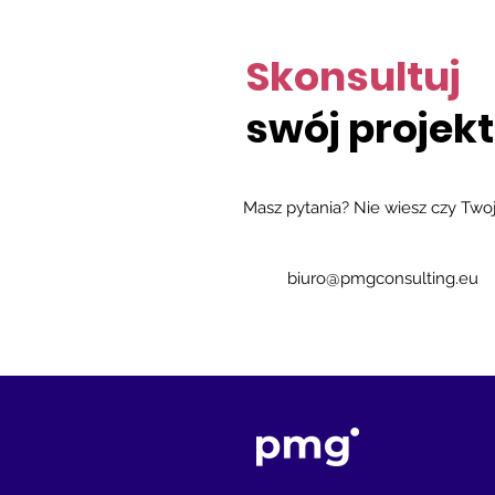
planować
Skonsultuj
swój projekt
Masz pytania? Nie wiesz czy Two
biuro@pmgconsulting.eu