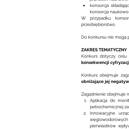
konsorcja składają
konsorcja naukowo
W przypadku konsor
przedsiębiorstwo.
Do konkursu nie mogą p
ZAKRES TEMATYCZNY
Konkurs dotyczy celu
konsekwencji cyfryzac
Konkurs obejmuje zag
obniżające jej negatyw
Zagadnienie obejmuje n
Aplikacja do monit
petrochemicznej za
Innowacyjne urzą
węglowodorowych o
pierwiastków wpływ