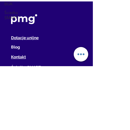
BGK
Ścieżka
SMART
Dotacje unijne
Blog
Kontakt
Ścieżka SMART
Instrument STEP
Agrostrateg
PMG R&D Consulting sp. z o.o.