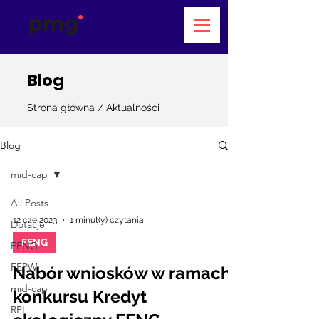
Blog
Strona główna
/
Aktualności
Blog
mid-cap
All Posts
12 cze 2023
1 minut(y) czytania
Dotacje
FENG
FENG
FEPW
Nabór wniosków w ramach
mid-cap
konkursu Kredyt
RPI