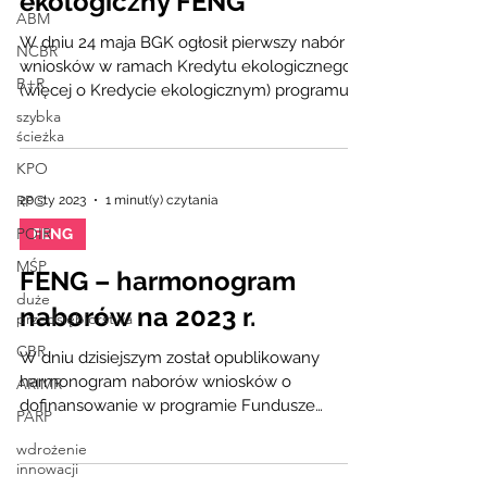
ekologiczny FENG
ABM
W dniu 24 maja BGK ogłosił pierwszy nabór
NCBR
wniosków w ramach Kredytu ekologicznego
B+R
(więcej o Kredycie ekologicznym) programu
FENG. Ze...
szybka
ścieżka
KPO
RPO
20 sty 2023
1 minut(y) czytania
POIR
FENG
MŚP
FENG – harmonogram
duże
naborów na 2023 r.
przedsiębiorstwa
CBR
W dniu dzisiejszym został opublikowany
harmonogram naborów wniosków o
ARIMR
dofinansowanie w programie Fundusze
PARP
Europejskie dla Nowoczesnej...
wdrożenie
innowacji