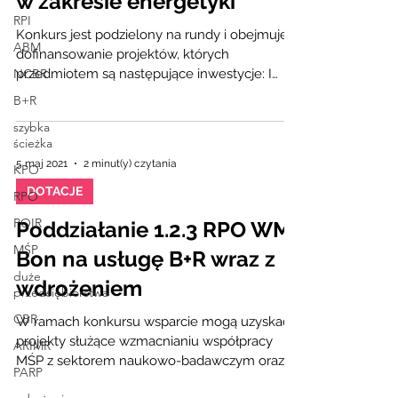
w zakresie energetyki”
RPI
Konkurs jest podzielony na rundy i obejmuje
ABM
dofinansowanie projektów, których
NCBR
przedmiotem są następujące inwestycje: I
Runda konkursu...
B+R
szybka
ścieżka
5 maj 2021
2 minut(y) czytania
KPO
DOTACJE
RPO
POIR
Poddziałanie 1.2.3 RPO WM
MŚP
Bon na usługę B+R wraz z
duże
wdrożeniem
przedsiębiorstwa
CBR
W ramach konkursu wsparcie mogą uzyskać
projekty służące wzmacnianiu współpracy
ARIMR
MŚP z sektorem naukowo-badawczym oraz
PARP
proinnowacyjnym...