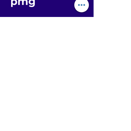
Dotacje unijne
Blog
Kontakt
Ścieżka SMART
Instrument STEP
Agrostrateg
PMG R&D Consulting sp. z o.o.
ul. Korbutowej 62
30-218 Kraków