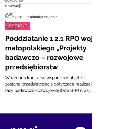
wdrożenie
innowacji
BGK
24 lut 2020
2 minut(y) czytania
Ścieżka
DOTACJE
SMART
Poddziałanie 1.2.1 RPO woj.
małopolskiego „Projekty
badawczo – rozwojowe
przedsiębiorstw
W ramach konkursu wsparciem objęte
zostaną przedsięwzięcia dotyczące realizacji
fazy badawczo-rozwojowej (faza B+R) oraz
fazy...