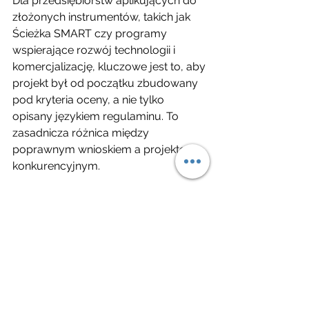
Dla przedsiębiorstw aplikujących do 
złożonych instrumentów, takich jak 
Ścieżka SMART czy programy 
wspierające rozwój technologii i 
komercjalizację, kluczowe jest to, aby 
projekt był od początku zbudowany 
pod kryteria oceny, a nie tylko 
opisany językiem regulaminu. To 
zasadnicza różnica między 
poprawnym wnioskiem a projektem 
konkurencyjnym.
Rola due diligence 
dotacyjnego przed 
złożeniem wniosku
Przed wyborem programu warto 
przeprowadzić coś, co można 